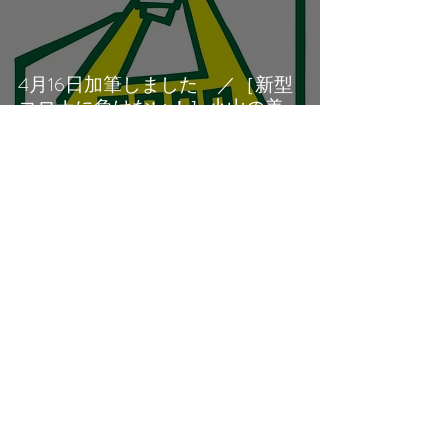
4月16日加筆しました ／［新型
コロナに負けない！］小山の美
味しいグルメをテイクアウト
#ToGoOyama
Small Mountain
2019年8月15日
読了時間: 5分