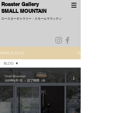
​Roaster Gallery
SMALL MOUNTAIN
ロースターギャラリー
​・
スモールマウンテン
NEWS & BLOG
BLOG
全ての記
Small Mountain
事
2020年6月1日
読了時間: 3分
BLOG
NEWS
PRODUCTS