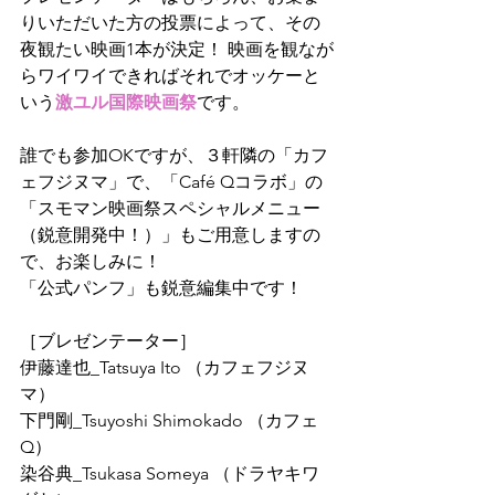
りいただいた方の投票によって、その
夜観たい映画1本が決定！ 映画を観なが
らワイワイできればそれでオッケーと
いう
激ユル国際映画祭
です。
誰でも参加OKですが、３軒隣の「カフ
ェフジヌマ」で、「Café Qコラボ」の
「スモマン映画祭スペシャルメニュー
（鋭意開発中！）」もご用意しますの
で、お楽しみに！
「公式パンフ」も鋭意編集中です！
［ブレゼンテーター］
伊藤達也_Tatsuya Ito （カフェフジヌ
マ） 
下門剛_Tsuyoshi Shimokado （カフェ
Q）
染谷典_Tsukasa Someya （ドラヤキワ