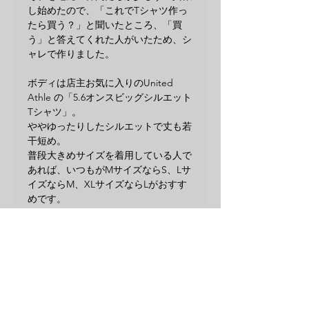
し始めたので、「これでTシャツ作っ
たら買う？」と聞いたところ、「買
う」と答えてくれた人がいたため、シ
ャレで作りました。
ボディは店主お気に入りのUnited
Athle の「5.6オンスビッグシルエット
Tシャツ」。
ややゆったりしたシルエットで丈も若
干短め。
普段大きめサイズを着用している人で
あれば、いつもがMサイズならS、Lサ
イズならM、XLサイズならLがおすす
めです。
カラーはホワイトのみ。素材やサイズ
は以下ご確認をお願いいたします。
メイン素材: 綿
素材構成: 100% 綿
SIZE:S 肩幅:52cm 袖丈:21cm 身